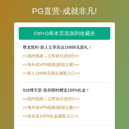
PG直营-成就非凡!
Ctrl+D将本页添加到收藏夹
尊龙凯时-新人立享高达16888见面礼！
<<国内线路→立即前往(防封)>>
<<海外或VPN线路(邮箱注册)>>
<<新人16888见面礼领取入口>>
918博天堂-首存限时赠送100%礼金！
<<国内线路→立即前往(防封)>>
<<海外或VPN线路(邮箱注册)>>
<<首存送100%礼金领取入口>>