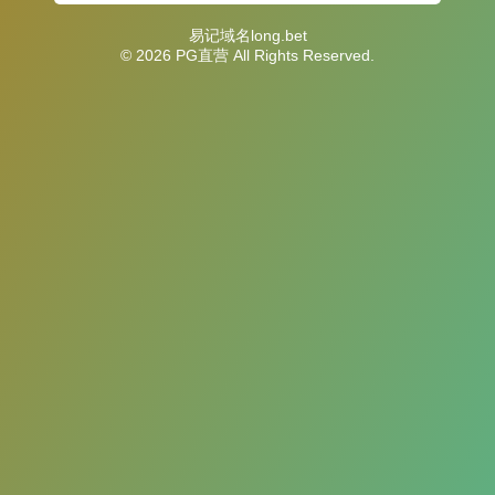
易记域名long.bet
© 2026 PG直营 All Rights Reserved.